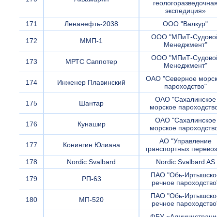
геологоразведочна
экспедиция»
171
Ленанефть-2038
ООО "Валкур"
ООО "МПиТ-Судово
172
ММП-1
Менеджмент"
ООО "МПиТ-Судово
173
МРТС Саппотер
Менеджмент"
ОАО "Северное морс
174
Инженер Плавинский
пароходство"
ОАО "Сахалинское
175
Шантар
морское пароходств
ОАО "Сахалинское
176
Кунашир
морское пароходств
АО "Управление
177
Конингин Юлиана
транспортных перевоз
178
Nordic Svalbard
Nordic Svalbard AS
ПАО "Обь-Иртышско
179
РП-63
речное пароходство
ПАО "Обь-Иртышско
180
МП-520
речное пароходство
ФБУ «Администраци