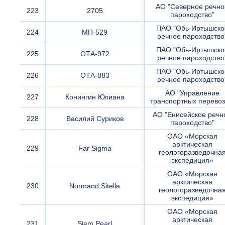
АО "Северное речно
223
2705
пароходство"
ПАО "Обь-Иртышско
224
МП-529
речное пароходство
ПАО "Обь-Иртышско
225
ОТА-972
речное пароходство
ПАО "Обь-Иртышско
226
ОТА-883
речное пароходство
АО "Управление
227
Конингин Юлиана
транспортных перевоз
АО "Енисейское речн
228
Василий Суриков
пароходство"
ОАО «Морская
арктическая
229
Far Sigma
геологоразведочна
экспедиция»
ОАО «Морская
арктическая
230
Normand Sitella
геологоразведочна
экспедиция»
ОАО «Морская
арктическая
231
Siem Pearl