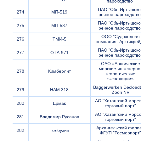
пароходство"
ПАО "Обь-Иртышско
274
МП-519
речное пароходство
ПАО "Обь-Иртышско
275
МП-537
речное пароходство
ООО "Судоходная
276
ТМИ-5
компания "Арктикрей
ПАО "Обь-Иртышско
277
ОТА-971
речное пароходство
ОАО «Арктические
морские инженерно
278
Кимберлит
геологические
экспедиции»
Baggerwerken Decloedt
279
HAM 318
Zoon NV
АО "Хатангский морс
280
Ермак
торговый порт"
АО "Хатангский морс
281
Владимир Русанов
торговый порт"
Архангельский фили
282
Толбухин
ФГУП "Росморпорт"