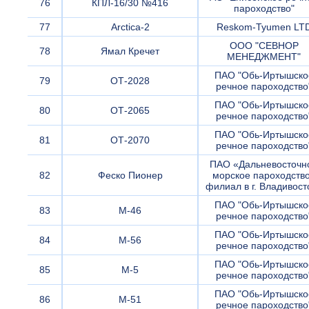
76
КПЛ-16/30 №416
пароходство"
77
Arctica-2
Reskom-Tyumen LT
ООО "СЕВНОР
78
Ямал Кречет
МЕНЕДЖМЕНТ"
ПАО "Обь-Иртышско
79
ОТ-2028
речное пароходство
ПАО "Обь-Иртышско
80
ОТ-2065
речное пароходство
ПАО "Обь-Иртышско
81
ОТ-2070
речное пароходство
ПАО «Дальневосточн
82
Феско Пионер
морское пароходств
филиал в г. Владивост
ПАО "Обь-Иртышско
83
М-46
речное пароходство
ПАО "Обь-Иртышско
84
М-56
речное пароходство
ПАО "Обь-Иртышско
85
М-5
речное пароходство
ПАО "Обь-Иртышско
86
М-51
речное пароходство