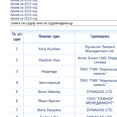
Архив за 2018 год.
Архив за 2017 год.
Архив за 2016 год.
Архив за 2015 год.
Архив за 2014 год.
Архив за 2013 год.
№ п/п
Название судна
Судовладелец
судна
Dynacom Tankers
1
Yuriy Kuchiev
Management Ltd.
Arctic Green LNG Shipp
2
Vladimir Vize
Limited
ПАО "ГМК "Норильск
3
Надежда
никель"
ПАО "ГМК "Норильск
4
Заполярный
никель"
5
Boris Vilkitsky
DYNAGAS LTD.
ООО "СЕВНОР
6
Ямал Кречет
МЕНЕДЖМЕНТ"
7
Boris Davydov
DYNAGAS LTD.