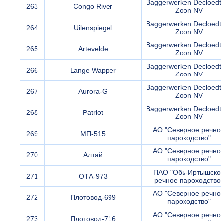
Baggerwerken Decloedt
263
Congo River
Zoon NV
Baggerwerken Decloedt
264
Uilenspiegel
Zoon NV
Baggerwerken Decloedt
265
Artevelde
Zoon NV
Baggerwerken Decloedt
266
Lange Wapper
Zoon NV
Baggerwerken Decloedt
267
Aurora-G
Zoon NV
Baggerwerken Decloedt
268
Patriot
Zoon NV
АО "Северное речно
269
МП-515
пароходство"
АО "Северное речно
270
Алтай
пароходство"
ПАО "Обь-Иртышско
271
ОТА-973
речное пароходство
АО "Северное речно
272
Плотовод-699
пароходство"
АО "Северное речно
273
Плотовод-716