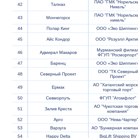
ПАО "ГМК "Норильск
42
Талнах
Никель"
ПАО "ГМК "Норильск
43
Мончегорск
никель"
44
Полар Кинг
ООО «Эко Шиппинг
45
Айс Кондор
ООО "Розуэлл Аркти
Мурманский филиа
46
Адмирал Макаров
ФГУП "Росморпорт"
47
Баренц
ООО «Эко Шиппинг
ООО "ТК Северный
48
Северный Проект
Проект"
АО "Хатангский морс
49
Ермак
торговый порт"
50
Севморпуть
ФГУП "Атомфлот"
АО "Чукотская торгов
51
Залив Креста
компания"
52
Арго
ООО "Нева-Чартер
53
Варзуга
АО "Бункерная компан
54
Happy Delta
BigLift Shipping BV