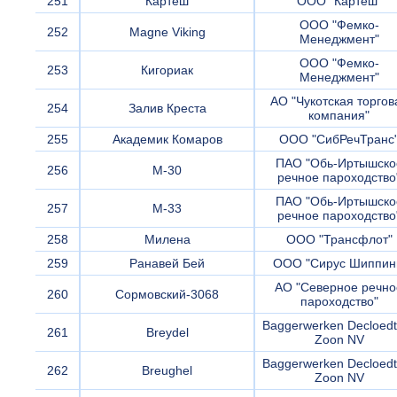
251
Картеш
ООО "Картеш"
ООО "Фемко-
252
Magne Viking
Менеджмент"
ООО "Фемко-
253
Кигориак
Менеджмент"
АО "Чукотская торгов
254
Залив Креста
компания"
255
Академик Комаров
ООО "СибРечТранс
ПАО "Обь-Иртышско
256
М-30
речное пароходство
ПАО "Обь-Иртышско
257
М-33
речное пароходство
258
Милена
ООО "Трансфлот"
259
Ранавей Бей
ООО "Сирус Шиппин
АО "Северное речно
260
Сормовский-3068
пароходство"
Baggerwerken Decloedt
261
Breydel
Zoon NV
Baggerwerken Decloedt
262
Breughel
Zoon NV