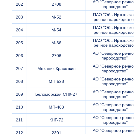
АО "Северное речно
202
2708
пароходство"
ПАО "Обь-Иртышско
203
М-52
речное пароходство
ПАО "Обь-Иртышско
204
М-54
речное пароходство
ПАО "Обь-Иртышско
205
М-36
речное пароходство
АО "Северное речно
206
2706
пароходство"
АО "Северное речно
207
Механик Красоткин
пароходство"
АО "Северное речно
208
МП-528
пароходство"
АО "Северное речно
209
Беломорская СПК-27
пароходство"
АО "Северное речно
210
МП-483
пароходство"
АО "Северное речно
211
КНГ-72
пароходство"
АО "Северное речно
212
2301