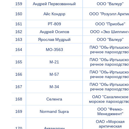
159
Андрей Первозванный
ООО "Валкур"
160
Айс Кондор
ООО "Розуэлл Аркти
161
РТ-809
ООО "Приобье"
162
Андрей Осипов
ООО «Эко Шиппинг
163
Ярослав Мудрый
ООО "Валкур"
ПАО "Обь-Иртышско
164
МО-3563
речное пароходство
ПАО "Обь-Иртышско
165
М-21
речное пароходство
ПАО "Обь-Иртышско
166
М-57
речное пароходство
ПАО "Обь-Иртышско
167
М-34
речное пароходство
ОАО "Сахалинское
168
Селенга
морское пароходств
ООО "Фемко-
169
Normand Supra
Менеджмент"
ОАО «Морская
арктическая
170
Аквамарин