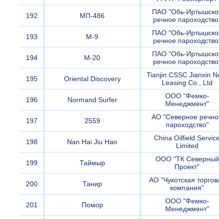
ПАО "Обь-Иртышско
192
МП-486
речное пароходство
ПАО "Обь-Иртышско
193
М-9
речное пароходство
ПАО "Обь-Иртышско
194
М-20
речное пароходство
Tianjin CSSC Jianxin N
195
Oriental Discovery
Leasing Co., Ltd
ООО "Фемко-
196
Normand Surfer
Менеджмент"
АО "Северное речно
197
2559
пароходство"
China Oilfield Servic
198
Nan Hai Jiu Hao
Limited
ООО "ТК Северный
199
Таймыр
Проект"
АО "Чукотская торгов
200
Танир
компания"
ООО "Фемко-
201
Помор
Менеджмент"