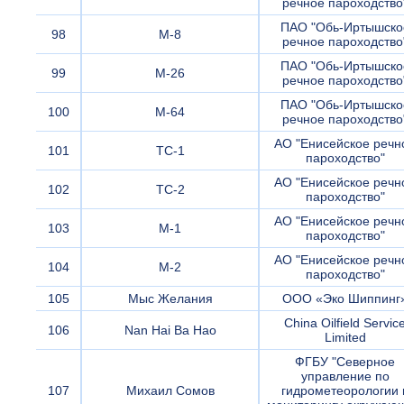
речное пароходство
ПАО "Обь-Иртышско
98
М-8
речное пароходство
ПАО "Обь-Иртышско
99
М-26
речное пароходство
ПАО "Обь-Иртышско
100
М-64
речное пароходство
АО "Енисейское речн
101
ТС-1
пароходство"
АО "Енисейское речн
102
ТС-2
пароходство"
АО "Енисейское речн
103
М-1
пароходство"
АО "Енисейское речн
104
М-2
пароходство"
105
Мыс Желания
ООО «Эко Шиппинг
China Oilfield Servic
106
Nan Hai Ba Hao
Limited
ФГБУ "Северное
управление по
107
Михаил Сомов
гидрометеорологии 