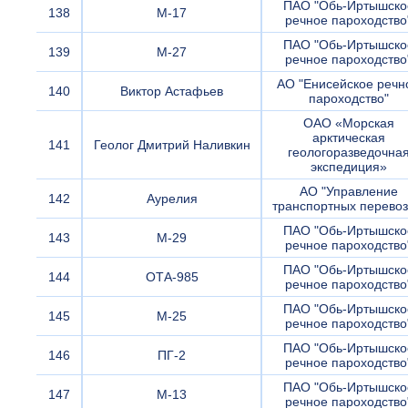
ПАО "Обь-Иртышско
138
М-17
речное пароходство
ПАО "Обь-Иртышско
139
М-27
речное пароходство
АО "Енисейское речн
140
Виктор Астафьев
пароходство"
ОАО «Морская
арктическая
141
Геолог Дмитрий Наливкин
геологоразведочна
экспедиция»
АО "Управление
142
Аурелия
транспортных перевоз
ПАО "Обь-Иртышско
143
М-29
речное пароходство
ПАО "Обь-Иртышско
144
ОТА-985
речное пароходство
ПАО "Обь-Иртышско
145
М-25
речное пароходство
ПАО "Обь-Иртышско
146
ПГ-2
речное пароходство
ПАО "Обь-Иртышско
147
М-13
речное пароходство