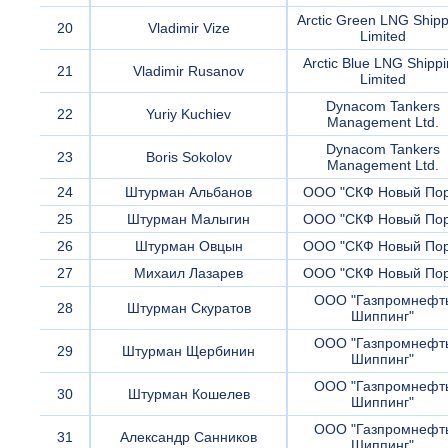
Arctic Green LNG Shipp
20
Vladimir Vize
Limited
Arctic Blue LNG Shipp
21
Vladimir Rusanov
Limited
Dynacom Tankers
22
Yuriy Kuchiev
Management Ltd.
Dynacom Tankers
23
Boris Sokolov
Management Ltd.
24
Штурман Альбанов
ООО "СКФ Новый Пор
25
Штурман Малыгин
ООО "СКФ Новый Пор
26
Штурман Овцын
ООО "СКФ Новый Пор
27
Михаил Лазарев
ООО "СКФ Новый Пор
ООО "Газпромнефт
28
Штурман Скуратов
Шиппинг"
ООО "Газпромнефт
29
Штурман Щербинин
Шиппинг"
ООО "Газпромнефт
30
Штурман Кошелев
Шиппинг"
ООО "Газпромнефт
31
Александр Санников
Шиппинг"