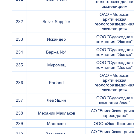
геологоразведочна
экспедиция»
ОАО «Морская
арктическая
232
Solvik Supplier
геологоразведочна
экспедиция»
ООО "Судоходная
233
Искандер
компания "Экотэк"
ООО "Судоходная
234
Баржа №4
компания "Экотэк"
ООО "Судоходная
235
Муромец
компания "Экотэк"
ОАО «Морская
арктическая
236
Farland
геологоразведочна
экспедиция»
ООО "Судоходная
237
Лев Яшин
компания Азиа"
АО "Енисейское речн
238
Механик Маклаков
пароходство"
239
Мангазея
ООО «Эко Шиппинг
АО "Енисейское речн