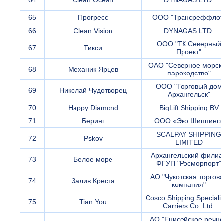
64
Clean Ocean
DYNAGAS LTD.
65
Прогресс
ООО "Трансреффло
66
Clean Vision
DYNAGAS LTD.
ООО "ТК Северный
67
Тикси
Проект"
ОАО "Северное морс
68
Механик Ярцев
пароходство"
ООО "Торговый до
69
Николай Чудотворец
Архангельск"
70
Happy Diamond
BigLift Shipping BV
71
Беринг
ООО «Эко Шиппинг
SCALPAY SHIPPING
72
Pskov
LIMITED
Архангельский фили
73
Белое море
ФГУП "Росморпорт"
АО "Чукотская торгов
74
Залив Креста
компания"
Cosco Shipping Special
75
Tian You
Carriers Co. Ltd.
АО "Енисейское речн