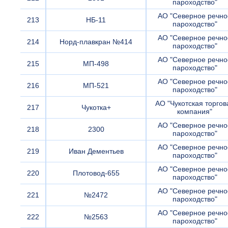
пароходство"
АО "Северное речно
213
НБ-11
пароходство"
АО "Северное речно
214
Норд-плавкран №414
пароходство"
АО "Северное речно
215
МП-498
пароходство"
АО "Северное речно
216
МП-521
пароходство"
АО "Чукотская торгов
217
Чукотка+
компания"
АО "Северное речно
218
2300
пароходство"
АО "Северное речно
219
Иван Дементьев
пароходство"
АО "Северное речно
220
Плотовод-655
пароходство"
АО "Северное речно
221
№2472
пароходство"
АО "Северное речно
222
№2563
пароходство"