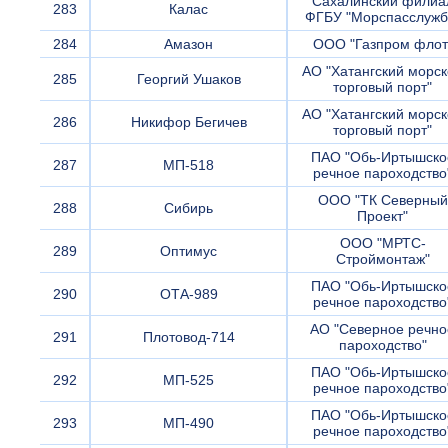
Сахалинский филиа
283
Калас
ФГБУ "Морспасслужб
284
Амазон
ООО "Газпром флот
АО "Хатангский морс
285
Георгий Ушаков
торговый порт"
АО "Хатангский морс
286
Никифор Бегичев
торговый порт"
ПАО "Обь-Иртышско
287
МП-518
речное пароходство
ООО "ТК Северный
288
Сибирь
Проект"
ООО "МРТС-
289
Оптимус
Строймонтаж"
ПАО "Обь-Иртышско
290
ОТА-989
речное пароходство
АО "Северное речно
291
Плотовод-714
пароходство"
ПАО "Обь-Иртышско
292
МП-525
речное пароходство
ПАО "Обь-Иртышско
293
МП-490
речное пароходство