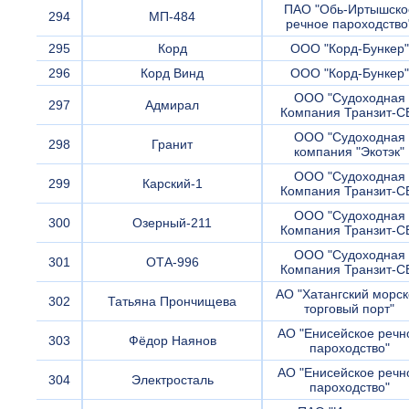
ПАО "Обь-Иртышско
294
МП-484
речное пароходство
295
Корд
ООО "Корд-Бункер"
296
Корд Винд
ООО "Корд-Бункер"
ООО "Судоходная
297
Адмирал
Компания Транзит-С
ООО "Судоходная
298
Гранит
компания "Экотэк"
ООО "Судоходная
299
Карский-1
Компания Транзит-С
ООО "Судоходная
300
Озерный-211
Компания Транзит-С
ООО "Судоходная
301
ОТА-996
Компания Транзит-С
АО "Хатангский морс
302
Татьяна Прончищева
торговый порт"
АО "Енисейское речн
303
Фёдор Наянов
пароходство"
АО "Енисейское речн
304
Электросталь
пароходство"