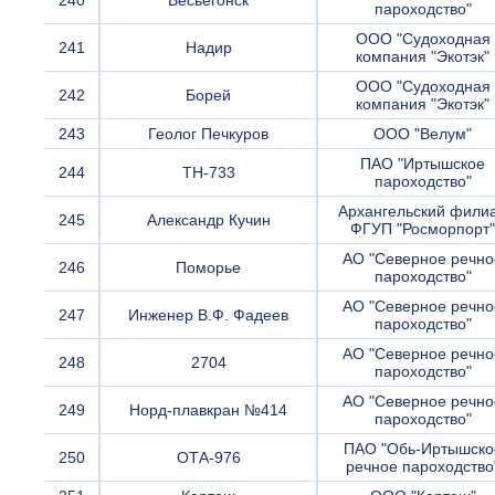
240
Весьегонск
пароходство"
ООО "Судоходная
241
Надир
компания "Экотэк"
ООО "Судоходная
242
Борей
компания "Экотэк"
243
Геолог Печкуров
ООО "Велум"
ПАО "Иртышское
244
ТН-733
пароходство"
Архангельский фили
245
Александр Кучин
ФГУП "Росморпорт"
АО "Северное речно
246
Поморье
пароходство"
АО "Северное речно
247
Инженер В.Ф. Фадеев
пароходство"
АО "Северное речно
248
2704
пароходство"
АО "Северное речно
249
Норд-плавкран №414
пароходство"
ПАО "Обь-Иртышско
250
ОТА-976
речное пароходство