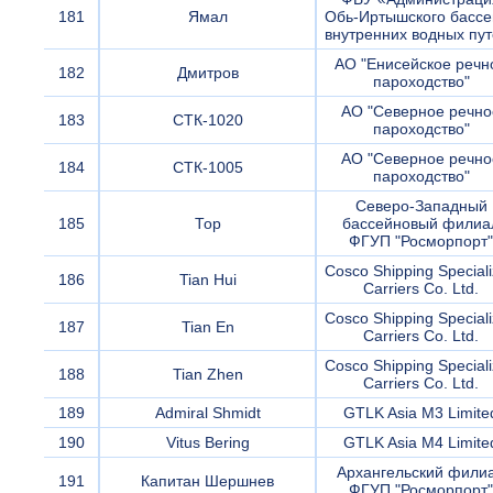
181
Ямал
Обь-Иртышского бассе
внутренних водных пу
АО "Енисейское речн
182
Дмитров
пароходство"
АО "Северное речно
183
СТК-1020
пароходство"
АО "Северное речно
184
СТК-1005
пароходство"
Северо-Западный
185
Тор
бассейновый филиа
ФГУП "Росморпорт"
Cosco Shipping Special
186
Tian Hui
Carriers Co. Ltd.
Cosco Shipping Special
187
Tian En
Carriers Co. Ltd.
Cosco Shipping Special
188
Tian Zhen
Carriers Co. Ltd.
189
Admiral Shmidt
GTLK Asia M3 Limite
190
Vitus Bering
GTLK Asia M4 Limite
Архангельский фили
191
Капитан Шершнев
ФГУП "Росморпорт"