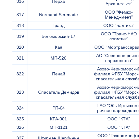
316
Нерха
Архангельск"
ООО "Фемко-
317
Normand Serenade
Менеджмент"
318
Гранд
ООО "Балтика"
ООО "Транс-НАО
319
Беломорский-17
логистик"
320
Кая
ООО "Мортранссерви
АО "Северное речно
321
МП-526
пароходство"
Азово-Черноморски
322
Пенай
филиал ФГБУ "Морск
спасательная служб
Азово-Черноморски
323
Спасатель Демидов
филиал ФГБУ "Морск
спасательная служб
ПАО "Обь-Иртышско
324
РП-64
речное пароходство
325
КТА-001
ООО "КТА"
326
МП-1121
ООО "КТА"
ООО "Газпромнефт
327
Штурман Щербинин