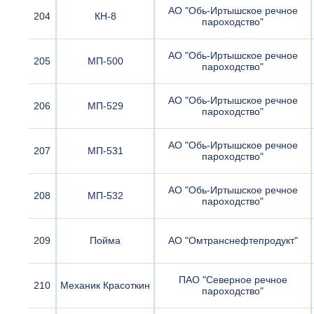
АО "Обь-Иртышское речное
204
КН-8
пароходство"
АО "Обь-Иртышское речное
205
МП-500
пароходство"
АО "Обь-Иртышское речное
206
МП-529
пароходство"
АО "Обь-Иртышское речное
207
МП-531
пароходство"
АО "Обь-Иртышское речное
208
МП-532
пароходство"
209
Пойма
АО "Омтранснефтепродукт"
ПАО "Северное речное
210
Механик Красоткин
пароходство"