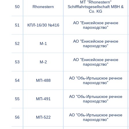
MT "Rhonestern"
50
Rhonestern
Schifffahrtsgesellschaft MBH &
Co. KG
АО "Енисейское речное
51
КПЛ-16/30 №416
пароходство"
АО "Енисейское речное
52
М-1
пароходство"
АО "Енисейское речное
53
М-2
пароходство"
АО "Обь-Иртышское речное
54
МП-488
пароходство"
АО "Обь-Иртышское речное
55
МП-491
пароходство"
АО "Обь-Иртышское речное
56
МП-522
пароходство"