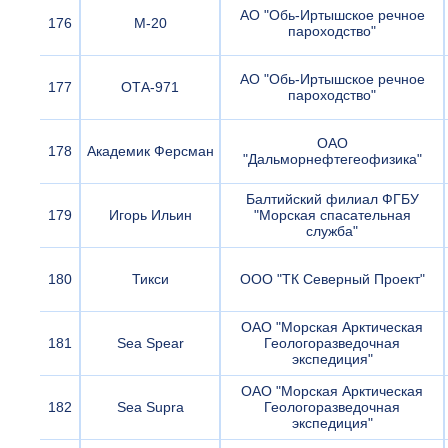
АО "Обь-Иртышское речное
176
М-20
пароходство"
АО "Обь-Иртышское речное
177
ОТА-971
пароходство"
ОАО
178
Академик Ферсман
"Дальморнефтегеофизика"
Балтийский филиал ФГБУ
179
Игорь Ильин
"Морская спасательная
служба"
180
Тикси
ООО "ТК Северный Проект"
ОАО "Морская Арктическая
181
Sea Spear
Геологоразведочная
экспедиция"
ОАО "Морская Арктическая
182
Sea Supra
Геологоразведочная
экспедиция"